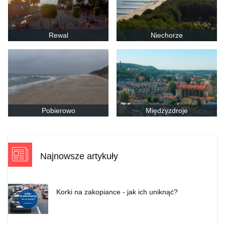
Rewal
Niechorze
Pobierowo
Międzyzdroje
Najnowsze artykuły
Korki na zakopiance - jak ich uniknąć?