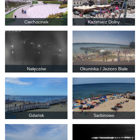
Ciechocinek
Kazimierz Dolny
Nałęczów
Okuninka / Jezioro Białe
Gdańsk
Sarbinowo