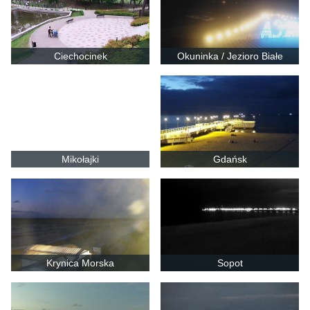
Ciechocinek
Okuninka / Jezioro Białe
Mikołajki
Gdańsk
Krynica Morska
Sopot