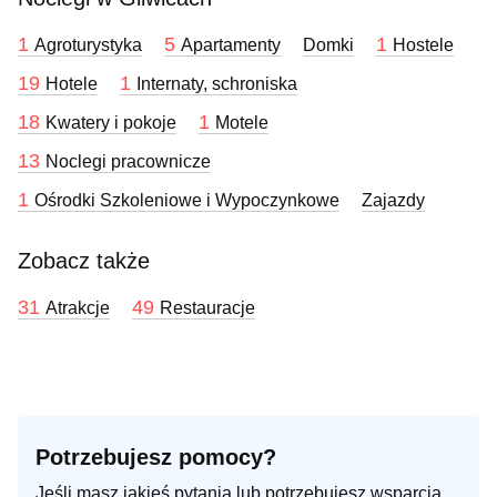
1
5
1
Agroturystyka
Apartamenty
Domki
Hostele
19
1
Hotele
Internaty, schroniska
18
1
Kwatery i pokoje
Motele
13
Noclegi pracownicze
1
Ośrodki Szkoleniowe i Wypoczynkowe
Zajazdy
Zobacz także
31
49
Atrakcje
Restauracje
Potrzebujesz pomocy?
Jeśli masz jakieś pytania lub potrzebujesz wsparcia,