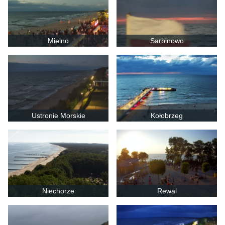
Mielno
Sarbinowo
Ustronie Morskie
Kołobrzeg
Niechorze
Rewal