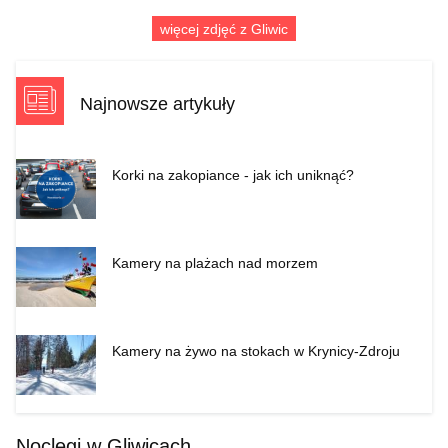
więcej zdjęć z Gliwic
Najnowsze artykuły
Korki na zakopiance - jak ich uniknąć?
Kamery na plażach nad morzem
Kamery na żywo na stokach w Krynicy-Zdroju
Noclegi w Gliwicach