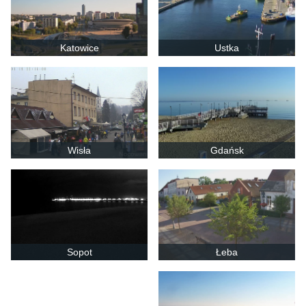
Katowice
Ustka
Wisła
Gdańsk
Sopot
Łeba