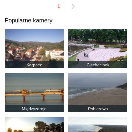
1
następne
Popularne kamery
Karpacz
Ciechocinek
Międzyzdroje
Pobierowo