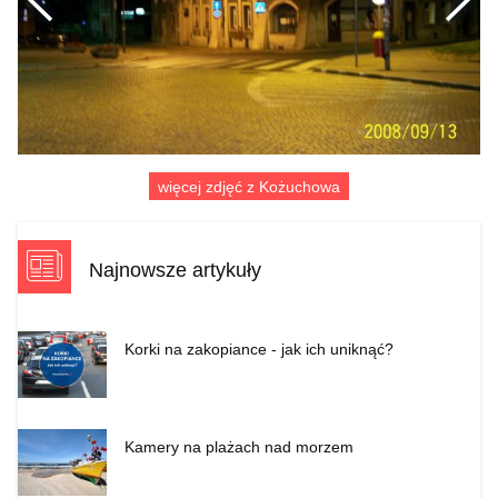
Poprzednie
więcej zdjęć z Kożuchowa
Najnowsze artykuły
Korki na zakopiance - jak ich uniknąć?
Kamery na plażach nad morzem