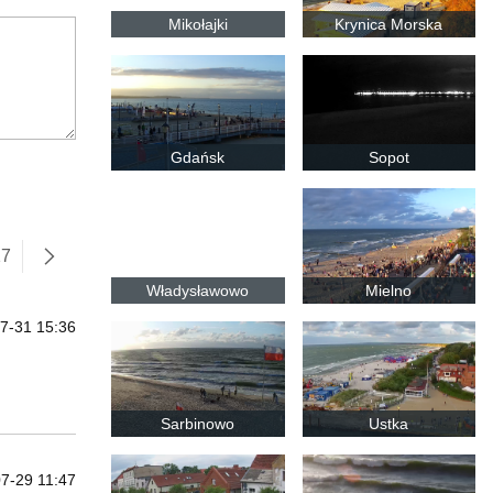
Mikołajki
Krynica Morska
Gdańsk
Sopot
17
następne
Władysławowo
Mielno
7-31 15:36
Sarbinowo
Ustka
7-29 11:47