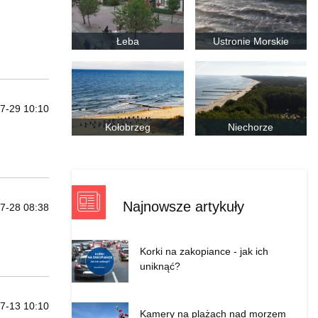
Łeba
Ustronie Morskie
7-29 10:10
Kołobrzeg
Niechorze
Najnowsze artykuły
7-28 08:38
Korki na zakopiance - jak ich
uniknąć?
7-13 10:10
Kamery na plażach nad morzem