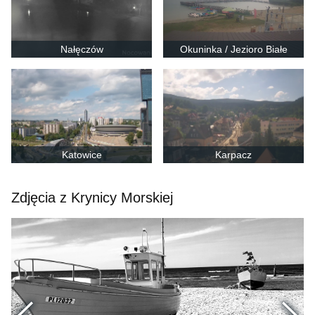
Nałęczów
Okuninka / Jezioro Białe
Katowice
Karpacz
Zdjęcia z Krynicy Morskiej