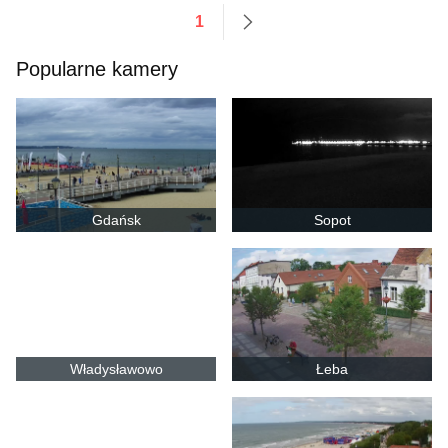
1
następne
Popularne kamery
Gdańsk
Sopot
Władysławowo
Łeba