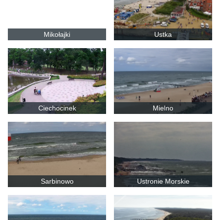
Mikołajki
Ustka
Ciechocinek
Mielno
Sarbinowo
Ustronie Morskie