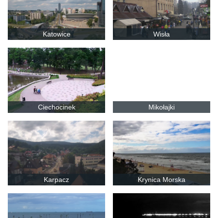
Katowice
Wisła
Ciechocinek
Mikołajki
Karpacz
Krynica Morska