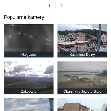
1
następne
Popularne kamery
Nałęczów
Kazimierz Dolny
Zakopane
Okuninka / Jezioro Białe