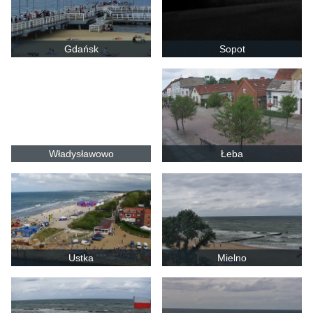
Gdańsk
Sopot
Władysławowo
Łeba
Ustka
Mielno