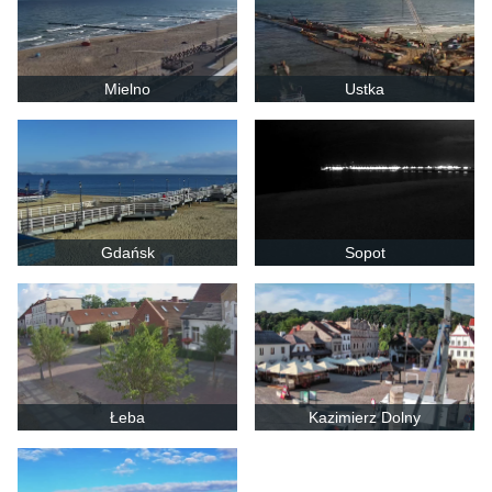
Mielno
Ustka
Gdańsk
Sopot
Łeba
Kazimierz Dolny