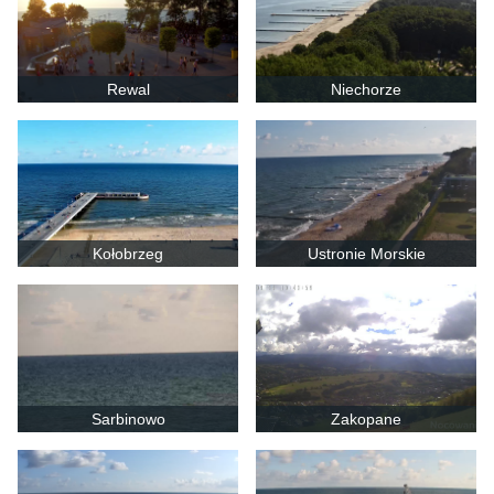
Rewal
Niechorze
Kołobrzeg
Ustronie Morskie
Sarbinowo
Zakopane