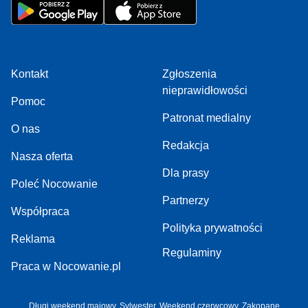
Kontakt
Zgłoszenia
nieprawidłowości
Pomoc
Patronat medialny
O nas
Redakcja
Nasza oferta
Dla prasy
Poleć Nocowanie
Partnerzy
Współpraca
Polityka prywatności
Reklama
Regulaminy
Praca w Nocowanie.pl
Długi weekend majowy
,
Sylwester
,
Weekend czerwcowy
,
Zakopane