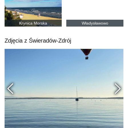
Krynica Morska
Władysławowo
Zdjęcia z Świeradów-Zdrój
Poprzednie