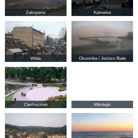
Zakopane
Katowice
Wisła
Okuninka / Jezioro Białe
Ciechocinek
Mikołajki