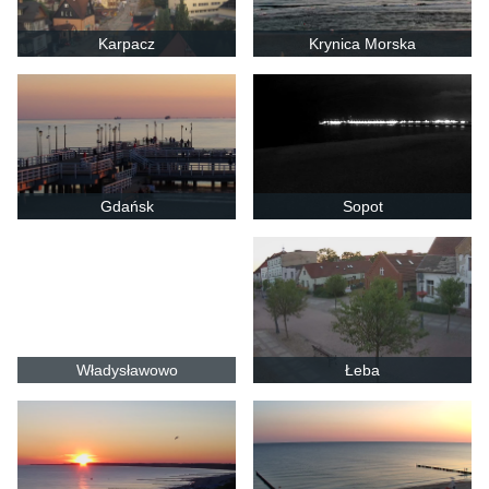
Karpacz
Krynica Morska
Gdańsk
Sopot
Władysławowo
Łeba