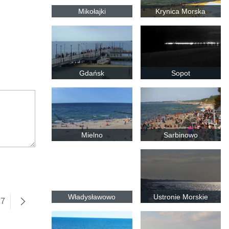
Mikołajki
Krynica Morska
Gdańsk
Sopot
Mielno
Sarbinowo
Władysławowo
Ustronie Morskie
17
następne