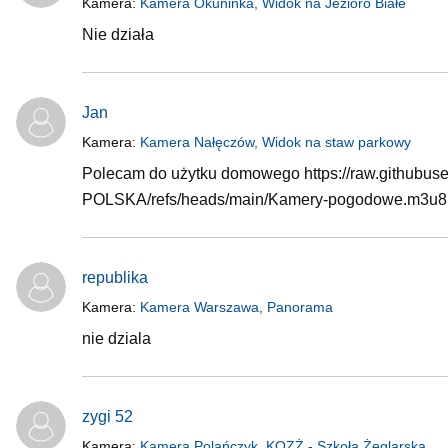
Kamera:
Kamera Okuninka, Widok na Jezioro Białe
Nie działa
Jan
Kamera:
Kamera Nałęczów, Widok na staw parkowy
Polecam do użytku domowego https://raw.github
POLSKA/refs/heads/main/Kamery-pogodowe.m3u8
republika
Kamera:
Kamera Warszawa, Panorama
nie dziala
zygi 52
Kamera:
Kamera Polańczyk, KOZŻ - Szkoła Żeglarska