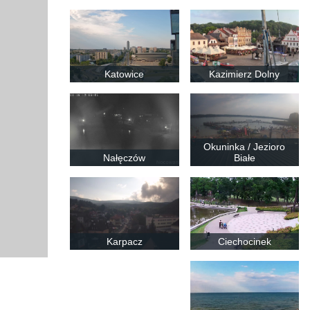
Katowice
Kazimierz Dolny
Okuninka / Jezioro
Nałęczów
Białe
Karpacz
Ciechocinek