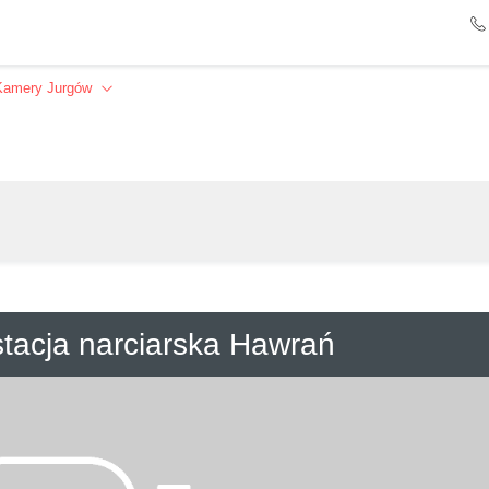
Kamery Jurgów
Szukaj
tacja narciarska Hawrań