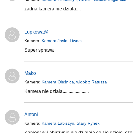
zadna kamera nie dziala....
Lupkowa@
Kamera:
Kamera Jasło, Liwocz
Super sprawa
Mako
Kamera:
Kamera Oleśnica, widok z Ratusza
Kamera nie działa......................
Antoni
Kamera:
Kamera Łabiszyn, Stary Rynek
Kamery w Łabiszynie nie dzialaja co sie dzieje, cze