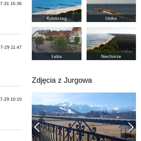
7-31 15:36
Kołobrzeg
Ustka
7-29 11:47
Łeba
Niechorze
Zdjęcia z Jurgowa
7-29 10:10
Poprzednie