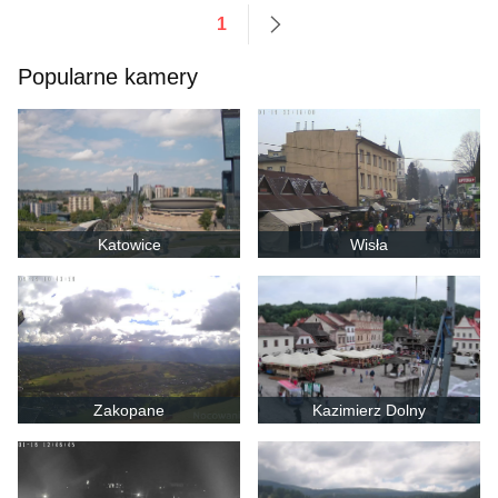
1
następne
Popularne kamery
Katowice
Wisła
Zakopane
Kazimierz Dolny