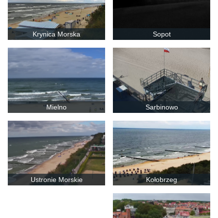
Krynica Morska
Sopot
Mielno
Sarbinowo
Ustronie Morskie
Kołobrzeg