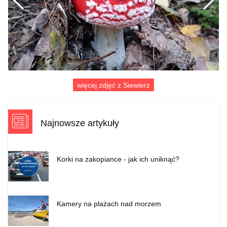
Poprzednie
więcej zdjęć z Siewierz
Najnowsze artykuły
Korki na zakopiance - jak ich uniknąć?
Kamery na plażach nad morzem