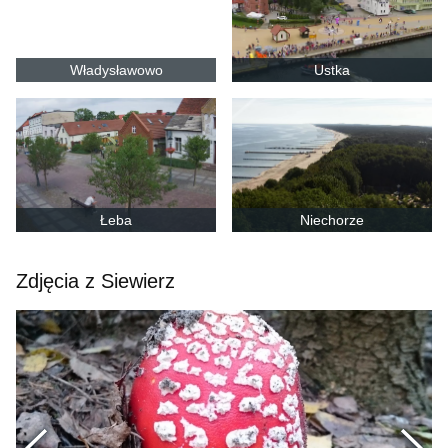
Władysławowo
Ustka
Łeba
Niechorze
Zdjęcia z Siewierz