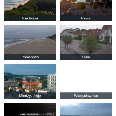
Niechorze
Rewal
Pobierowo
Łeba
Międzyzdroje
Władysławowo