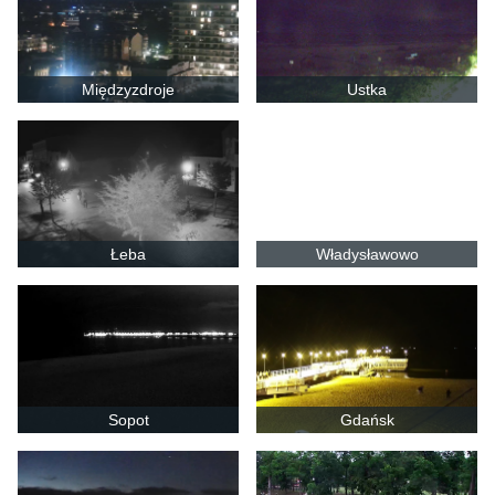
Międzyzdroje
Ustka
Łeba
Władysławowo
Sopot
Gdańsk