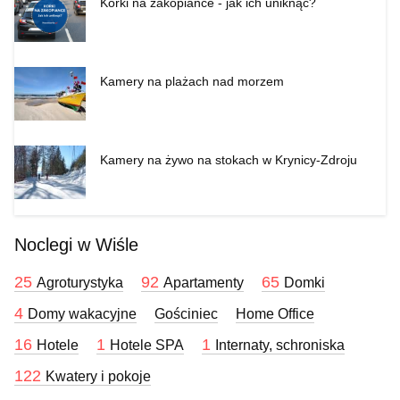
Korki na zakopiance - jak ich uniknąć?
Kamery na plażach nad morzem
Kamery na żywo na stokach w Krynicy-Zdroju
Noclegi w Wiśle
25
92
65
Agroturystyka
Apartamenty
Domki
4
Domy wakacyjne
Gościniec
Home Office
16
1
1
Hotele
Hotele SPA
Internaty, schroniska
122
Kwatery i pokoje