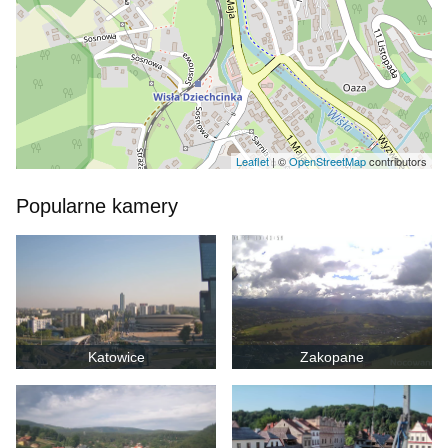
Leaflet
| ©
OpenStreetMap
contributors
Popularne kamery
Katowice
Zakopane